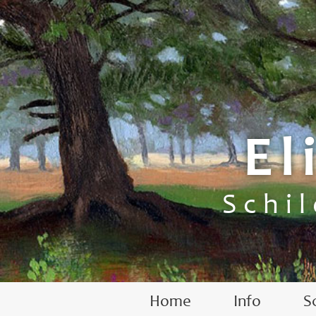
El
Schi
Home
Info
S