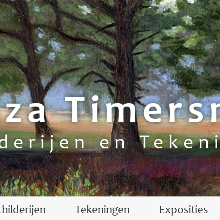
iza Timer
lderijen en Teken
childerijen
Tekeningen
Exposities