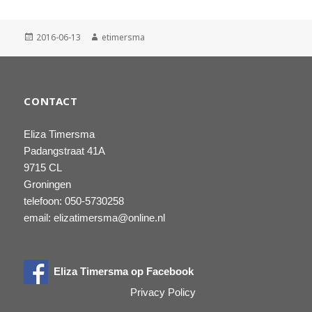
Geplaatst
Auteur
2016-06-13
etimersma
op
CONTACT
Eliza Timersma
Padangstraat 41A
9715 CL
Groningen
telefoon: 050-5730258
email: elizatimersma@online.nl
Eliza Timersma op Facebook
Privacy Policy